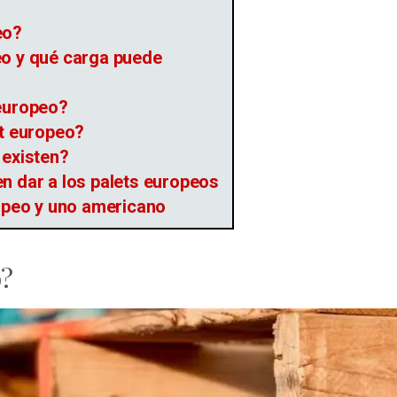
eo?
eo y qué carga puede
 europeo?
et europeo?
 existen?
n dar a los palets europeos
ropeo y uno americano
o?